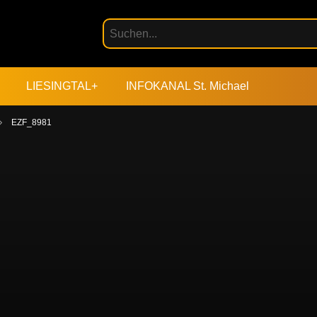
LIESINGTAL+
INFOKANAL St. Michael
EZF_8981