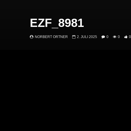
EZF_8981
NORBERT ORTNER
2. JULI 2025
0
0
0