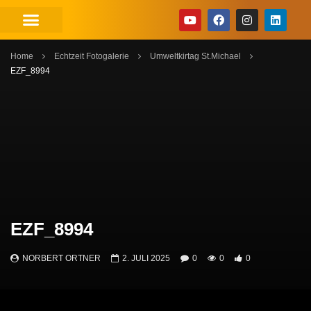
Home
Echtzeit Fotogalerie
Umweltkirtag St.Michael
EZF_8994
EZF_8994
NORBERT ORTNER
2. JULI 2025
0
0
0