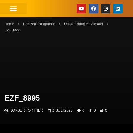
Home
Echtzeit Fotogalerie
Umweltkirtag St.Michael
EZF_8995
EZF_8995
NORBERT ORTNER
2. JULI 2025
0
0
0