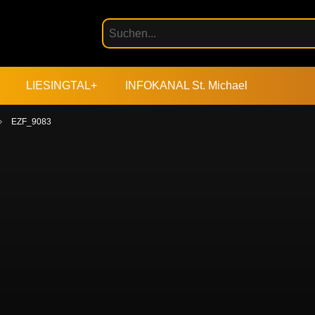
LIESINGTAL+
INFOKANAL St. Michael
EZF_9083