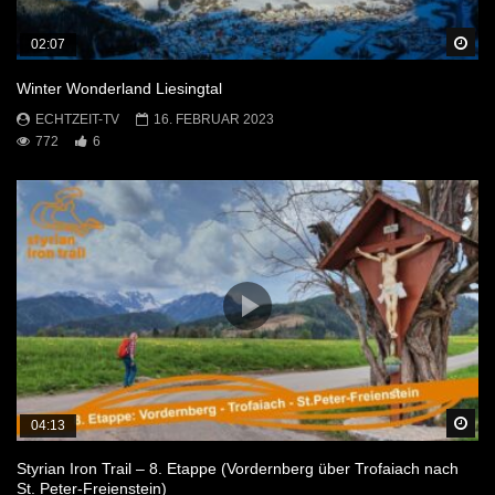
Sp
02:07
Winter Wonderland Liesingtal
ECHTZEIT-TV
16. FEBRUAR 2023
772
6
Sp
04:13
Styrian Iron Trail – 8. Etappe (Vordernberg über Trofaiach nach
St. Peter-Freienstein)