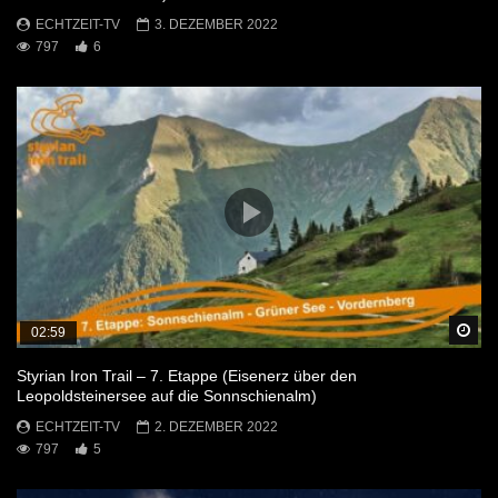
ECHTZEIT-TV
3. DEZEMBER 2022
797
6
Sp
02:59
Styrian Iron Trail – 7. Etappe (Eisenerz über den
Leopoldsteinersee auf die Sonnschienalm)
ECHTZEIT-TV
2. DEZEMBER 2022
797
5