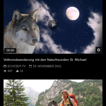
Sp
06:08
Vollmondwanderung mit den Naturfreunden St. Michael
ECHTZEIT-TV
29. NOVEMBER 2022
497
10