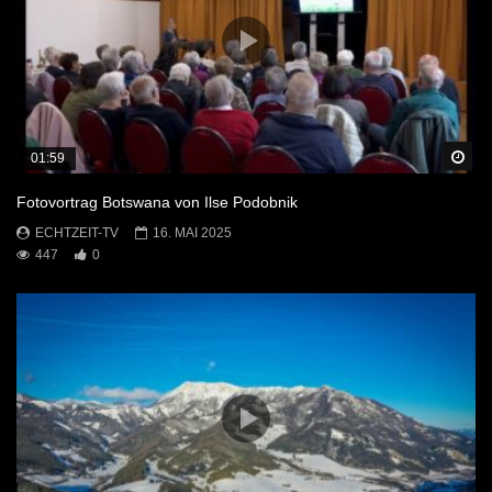
Sp
01:59
Fotovortrag Botswana von Ilse Podobnik
ECHTZEIT-TV
16. MAI 2025
447
0