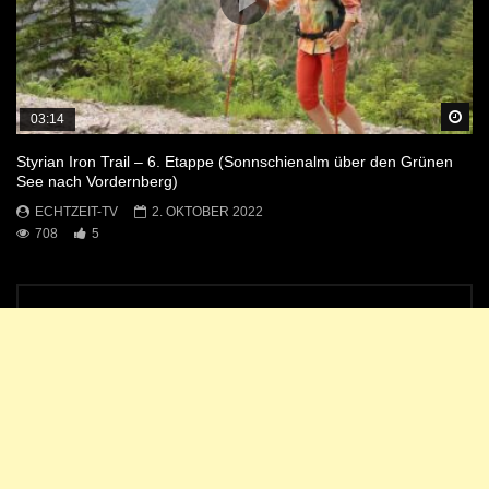
Sp
03:14
Styrian Iron Trail – 6. Etappe (Sonnschienalm über den Grünen
See nach Vordernberg)
ECHTZEIT-TV
2. OKTOBER 2022
708
5