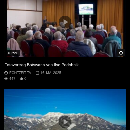
Sp
01:59
Fotovortrag Botswana von Ilse Podobnik
ECHTZEIT-TV
16. MAI 2025
447
0