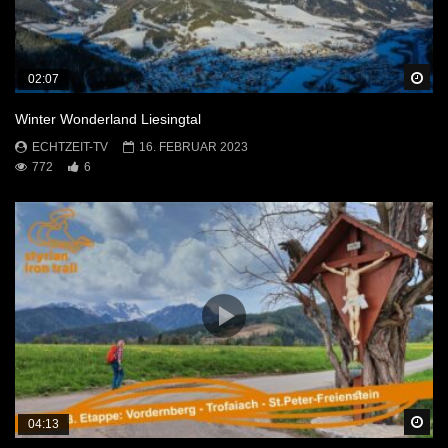
Sp
02:07
Winter Wonderland Liesingtal
ECHTZEIT-TV
16. FEBRUAR 2023
772
6
Sp
04:13