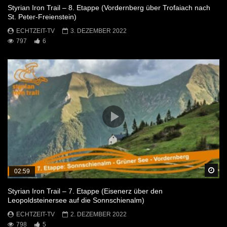
Styrian Iron Trail – 8. Etappe (Vordernberg über Trofaiach nach
St. Peter-Freienstein)
ECHTZEIT-TV
3. DEZEMBER 2022
797
6
Sp
02:59
Styrian Iron Trail – 7. Etappe (Eisenerz über den
Leopoldsteinersee auf die Sonnschienalm)
ECHTZEIT-TV
2. DEZEMBER 2022
798
5