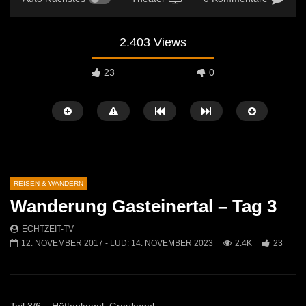
2.403 Views
23
0
REISEN & WANDERN
Wanderung Gasteinertal – Tag 3
Später Ansehen
01:59
02:07
ECHTZEIT-TV
12. NOVEMBER 2017
- LUD:
14. NOVEMBER 2023
2.4K
23
Fotovortrag Botswana von Ilse Podobnik
Winter Wonderland Liesi
ECHTZEIT-TV
16. MAI 2025
ECHTZEIT-TV
16. 
447
0
772
6