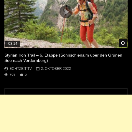
Sp
03:14
Styrian Iron Trail – 6. Etappe (Sonnschienalm über den Grünen
See nach Vordernberg)
ECHTZEIT-TV
2. OKTOBER 2022
708
5