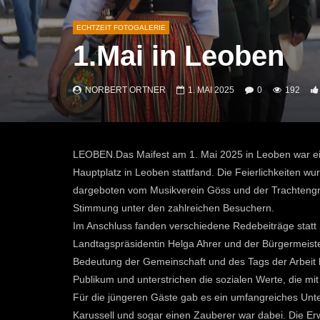
ECHTZEIT FOTOGALERIE
1.Mai in Leoben
NORBERT ORTNER
1. MAI 2025
0
192
LEOBEN.Das Maifest am 1. Mai 2025 in Leoben war ein
Hauptplatz in Leoben stattfand. Die Feierlichkeiten wur
dargeboten vom Musikverein Göss und der Trachtengrup
Stimmung unter den zahlreichen Besuchern.
Im Anschluss fanden verschiedene Redebeiträge statt 
Landtagspräsidentin Helga Ahrer und der Bürgermeiste
Bedeutung der Gemeinschaft und des Tags der Arbeit 
Publikum und unterstrichen die sozialen Werte, die mi
Für die jüngeren Gäste gab es ein umfangreiches Unt
Karussell und sogar einen Zauberer war dabei. Die Er