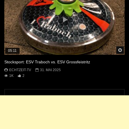
Sp
05:11
Stocksport: ESV Traboch vs. ESV Grossfeistritz
ECHTZEIT-TV
31. MAI 2025
1K
2