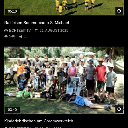
Sp
05:10
Raiffeisen Sommercamp St.Michael
ECHTZEIT-TV
21. AUGUST 2025
548
1
Sp
03:40
Kinderlehrfischen am Chromwerkteich