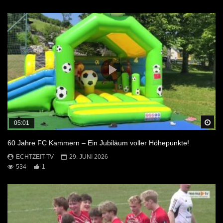
Sp
05:01
60 Jahre FC Kammern – Ein Jubiläum voller Höhepunkte!
ECHTZEIT-TV
29. JUNI 2026
534
1