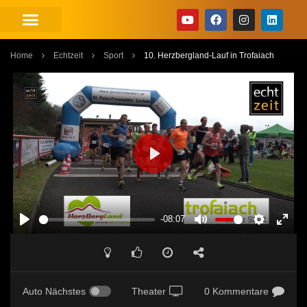
Home
Echtzeit
Sport
10. Herzbergland-Lauf in Trofaiach
PLAY
-08:07
PLAY
MUTE
SETTINGS
ENT
FUL
Auto Nächstes
Theater
0 Kommentare