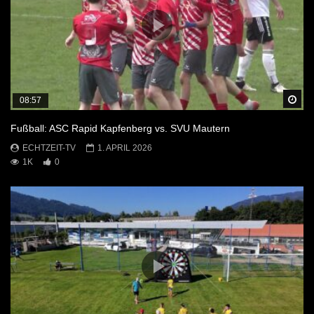
Sp
08:57
Fußball: ASC Rapid Kapfenberg vs. SVU Mautern
ECHTZEIT-TV
1. APRIL 2026
1K
0