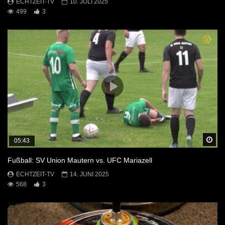
ECHTZEIT-TV
10. JULI 2025
499
3
Sp
05:43
Fußball: SV Union Mautern vs. UFC Mariazell
ECHTZEIT-TV
14. JUNI 2025
568
3