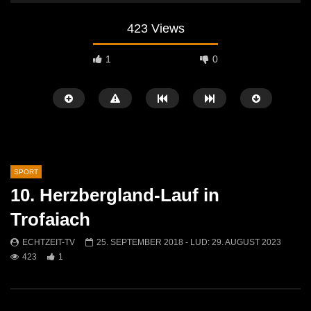
423 Views
1
0
SPORT
10. Herzbergland-Lauf in
Später Ansehen
05:01
08:57
Trofaiach
60 Jahre FC Kammern – Ein Jubiläum
Fußball: ASC Rapid Kap
ECHTZEIT-TV
25. SEPTEMBER 2018
- LUD:
29. AUGUST 2023
voller Höhepunkte!
Mautern
423
1
ECHTZEIT-TV
29. JUNI 2026
ECHTZEIT-TV
1. AP
534
1
1K
0