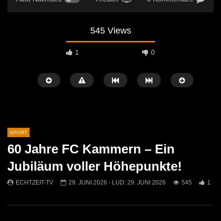
545 Views
1
0
SPORT
60 Jahre FC Kammern – Ein
Später Ansehen
08:57
05:10
Jubiläum voller Höhepunkte!
Fußball: ASC Rapid Kapfenberg vs. SVU
Raiffeisen Sommercamp 
ECHTZEIT-TV
29. JUNI 2026
- LUD:
29. JUNI 2026
545
1
Mautern
ECHTZEIT-TV
21. 
ECHTZEIT-TV
1. APRIL 2026
552
1
1K
0