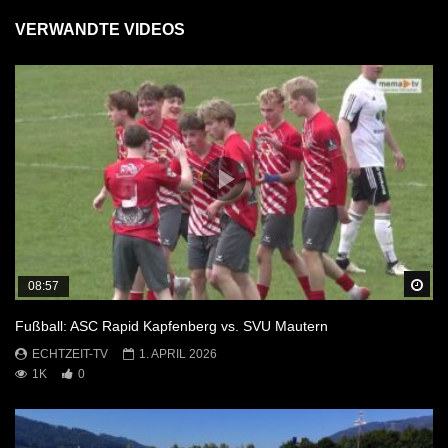
VERWANDTE VIDEOS
Sp
08:57
Fußball: ASC Rapid Kapfenberg vs. SVU Mautern
ECHTZEIT-TV
1. APRIL 2026
1K
0