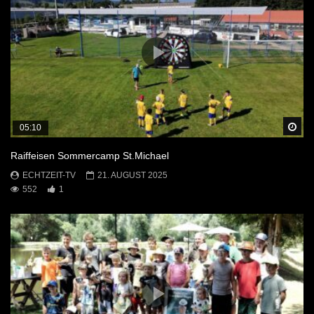
Sp
05:10
Raiffeisen Sommercamp St.Michael
ECHTZEIT-TV
21. AUGUST 2025
552
1