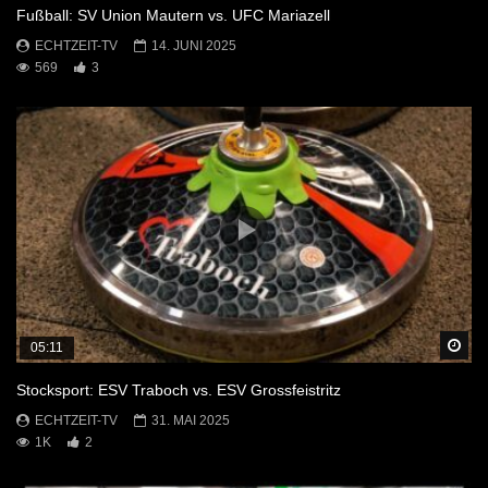
Fußball: SV Union Mautern vs. UFC Mariazell
ECHTZEIT-TV
14. JUNI 2025
569
3
Sp
05:11
Stocksport: ESV Traboch vs. ESV Grossfeistritz
ECHTZEIT-TV
31. MAI 2025
1K
2