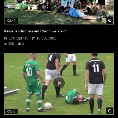
Sp
03:40
Kinderlehrfischen am Chromwerkteich
ECHTZEIT-TV
10. JULI 2025
500
3
Sp
05:43