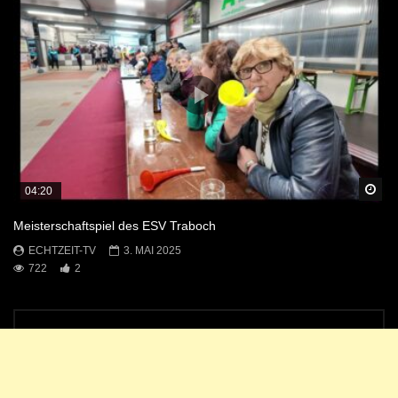
Sp
04:20
Meisterschaftspiel des ESV Traboch
ECHTZEIT-TV
3. MAI 2025
722
2