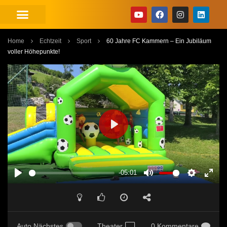
Home
Echtzeit
Sport
60 Jahre FC Kammern – Ein Jubiläum
voller Höhepunkte!
PLAY
-05:01
PLAY
MUTE
SETTINGS
ENT
FUL
Auto Nächstes
Theater
0 Kommentare