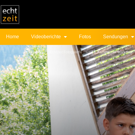
Home
Videoberichte
Fotos
Sendungen
Home
Echtzeit Fotogalerie
13. Kammerner Marktfest