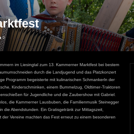
rktfest
0
mmern im Liesingtal zum 13. Kammerner Marktfest bei bestem
aumumschneiden durch die Landjugend und das Platzkonzert
ige Programm begeisterte mit kulinarischen Schmankerln der
rutsche, Kinderschminken, einem Bummelzug, Oldtimer-Traktoren
genschießen für Jugendliche und die Zaubershow mit Gabriel.
tromlos, die Kammerner Lausbuben, die Familienmusik Steinegger
in die Abendstunden. Ein Gratisgetränk zur Mittagszeit,
 der Vereine machten das Fest erneut zu einem besonderen