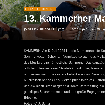
ECHTZEIT FOTOGALERIE
13. Kammerner Ma
STEFAN FELDGRILL
7. JULI 2025
0
475
KAMMERN. Am 5. Juli 2025 lud die Marktgemeinde Ka
Sommerwetter. Schon am Vormittag sorgten das Maib
des Musikvereins für festliche Stimmung. Das ganztäg
örtlichen Vereine, einer Strudel-Schauküche, Riesen
und vielem mehr. Besonders beliebt war das Preis-Bo
Musikalisch bot das Fest Vielfalt pur: Stainz 2/3 – s
und die Black Birds sorgten für beste Unterhaltung bis 
geselliges Beisammensein und das große Engagement
Erlebnis.
Fotos (c) J. Scharf