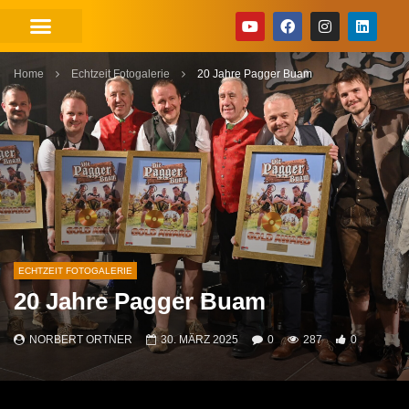
Home
Echtzeit Fotogalerie
20 Jahre Pagger Buam
ECHTZEIT FOTOGALERIE
20 Jahre Pagger Buam
NORBERT ORTNER
30. MÄRZ 2025
0
287
0