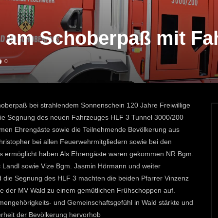
d am Schoberpaß mit F
0
berpaß bei strahlendem Sonnenschein 120 Jahre Freiwillige
 die Segnung des neuen Fahrzeuges HLF 3 Tunnel 3000/200
ommen Ehrengäste sowie die Teilnehmende Bevölkerung aus
hristopher bei allen Feuerwehrmitgliedern sowie bei den
es ermöglicht haben Als Ehrengäste waren gekommen NR Bgm.
 Landl sowie Vize Bgm. Jasmin Hörmann und weiter
die Segnung des HLF 3 machten die beiden Pfarrer Vinzenz
te der MV Wald zu einem gemütlichen Frühschoppen auf.
engehörigkeits- und Gemeinschaftsgefühl in Wald stärkte und
erheit der Bevölkerung hervorhob