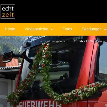
Home
Videoberichte
Fotos
Sendungen
Home
Echtzeit Fotogalerie
120 Jahre FF Wald am Sc