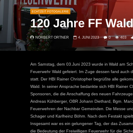
ECHTZEIT FOTOGALERIE
120 Jahre FF Wal
NORBERT ORTNER
4. JUNI 2023
0
403
Am Samstag, dem 03.Juni 2023 wurde in Wald am Scho
Feuerwehr Wald gefeiert. Im Zuge dessen fand auch
statt. Der HBI Rainer Christopher begrüßte alle gek
Wald. In seiner Ansprache bedankte sich HBI Rainer C
Sponsoren, die die Anschaffung des neuen Fahrzeug
Andreas Kühberger, OBR Johann Diethard, Bgm. Marc
Feuerwehren der Nachbar Gemeinden. Die Messe und 
Schager und Karlheinz Böhm. Nach dem Festakt spiel
Insgesamt war es ein gelungener Tag, der das Zusamm
die Bedeutung der Freiwilligen Feuerwehr für die Sich