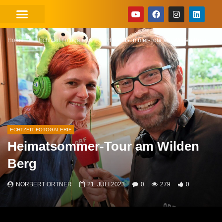
Home
Echtzeit Fotogalerie
Heimatsommer-Tour am Wilden Berg
ECHTZEIT FOTOGALERIE
Heimatsommer-Tour am Wilden
Berg
NORBERT ORTNER
21. JULI 2023
0
279
0