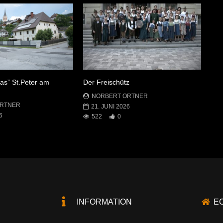
oas” St.Peter am
Der Freischütz
g
NORBERT ORTNER
ORTNER
21. JUNI 2026
6
522
0
INFORMATION
E