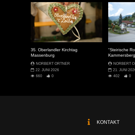
35. Oberlandler Kirchtag
“Steirische R
Massenburg
Kammersber
NORBERT ORTNER
NORBERT 
22. JUNI 2026
21. JUNI 202
660
0
402
0
KONTAKT