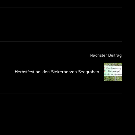
Nächster Beitrag
Herbst­fest bei den Stei­rer­her­zen See­gra­ben