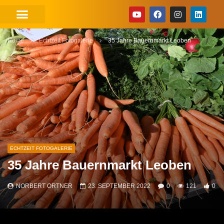
Home
Echtzeit Fotogalerie
35 Jahre Bauernmarkt Leoben
ECHTZEIT FOTOGALERIE
35 Jahre Bauernmarkt Leoben
NORBERT ORTNER
23. SEPTEMBER 2022
0
121
0