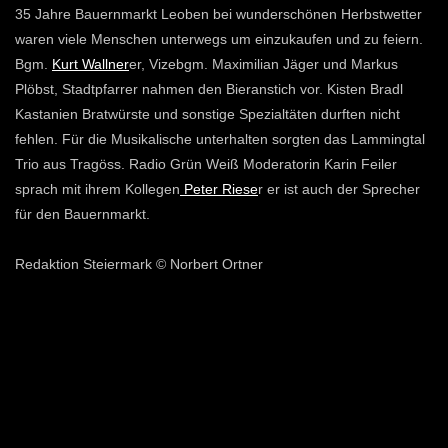
35 Jahre Bauernmarkt Leoben bei wunderschönen Herbstwetter
waren viele Menschen unterwegs um einzukaufen und zu feiern.
Bgm.
Kurt Wallner
er, Vi­ze­bgm. Ma­xi­mi­li­an Jä­ger und Markus
Plöbst, Stadtpfarrer nahmen den Bieranstich vor. Kisten Bradl
Kastanien Bratwürste und sonstige Spezialtäten durften nicht
fehlen. Für die Musikalische unterhalten sorgten das Lammingtal
Trio aus Tragöss. Radio Grün Weiß Moderatorin Karin Feiler
sprach mit ihrem Kollegen
Peter Riese
r er ist auch der Sprecher
für den Bauernmarkt.
Redaktion Steiermark © Norbert Ortner