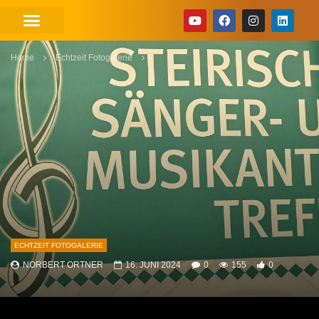
Home
Echtzeit Fotogalerie
ECHTZEIT FOTOGALERIE
NORBERT ORTNER
16. JUNI 2024
0
155
0