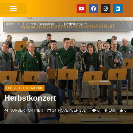
Home
Echtzeit Fotogalerie
Herbstkonzert
ECHTZEIT FOTOGALERIE
Herbstkonzert
NORBERT ORTNER
24. NOVEMBER 2024
0
169
0