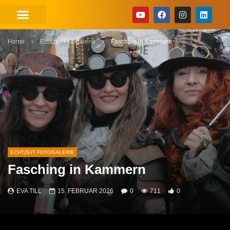
Home
Echtzeit Fotogalerie
Fasching in Kammern
ECHTZEIT FOTOGALERIE
Fasching in Kammern
EVA TILL
15. FEBRUAR 2026
0
711
0