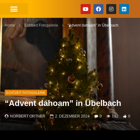
Home
Echtzeit Fotogalerie
“Advent dahoam” in Übelbach
ECHTZEIT FOTOGALERIE
“Advent dahoam” in Übelbach
NORBERT ORTNER
2. DEZEMBER 2024
0
192
0