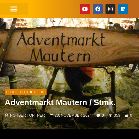
Home
Echtzeit Fotogalerie
Adventmarkt Mautern / Stmk.
ECHTZEIT FOTOGALERIE
Adventmarkt Mautern / Stmk.
NORBERT ORTNER
23. NOVEMBER 2024
0
359
0