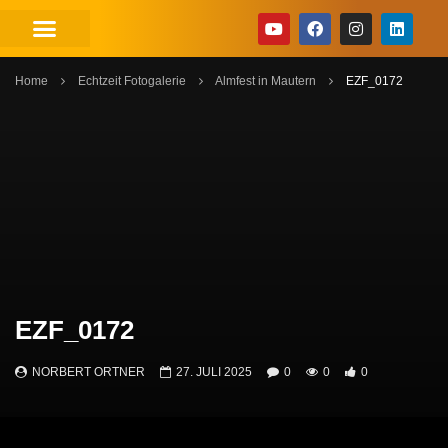
Home
Echtzeit Fotogalerie
Almfest in Mautern
EZF_0172
EZF_0172
NORBERT ORTNER
27. JULI 2025
0
0
0