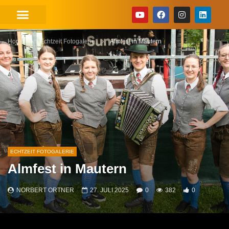
Home
Echtzeit Fotogalerie
Almfest in Mautern
ECHTZEIT FOTOGALERIE
Almfest in Mautern
NORBERT ORTNER
27. JULI 2025
0
382
0