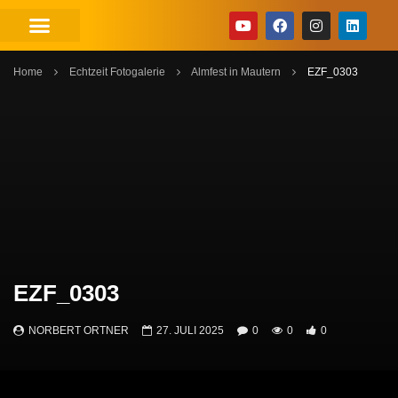
Home
Echtzeit Fotogalerie
Almfest in Mautern
EZF_0303
EZF_0303
NORBERT ORTNER
27. JULI 2025
0
0
0