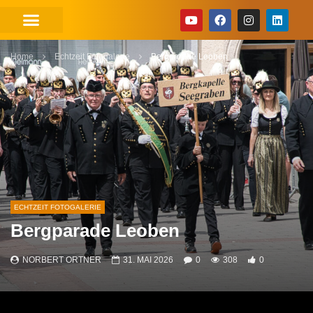
Home
Echtzeit Fotogalerie
Bergparade Leoben
ECHTZEIT FOTOGALERIE
Bergparade Leoben
NORBERT ORTNER
31. MAI 2026
0
308
0