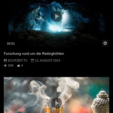
Sp
04:51
Forschung rund um die Reitinghöhlen
ECHTZEIT-TV
12. AUGUST 2024
549
4