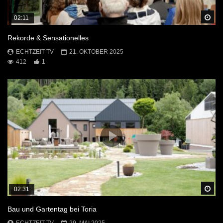
Sp
02:11
Rekorde & Sensationelles
ECHTZEIT-TV
21. OKTOBER 2025
412
1
Sp
02:31
Bau und Gartentag bei Toria
ECHTZEIT-TV
29. MAI 2025