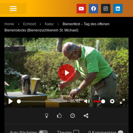
Home
Echtzeit
Natur
Bienenfest – Tag des offenen
Bienenstocks (Bienenzuchtverein St. Michael)
PLAY
-05:42
PLAY
MUTE
SETTINGS
ENT
FUL
Auto Nächstes
Theater
0 Kommentare