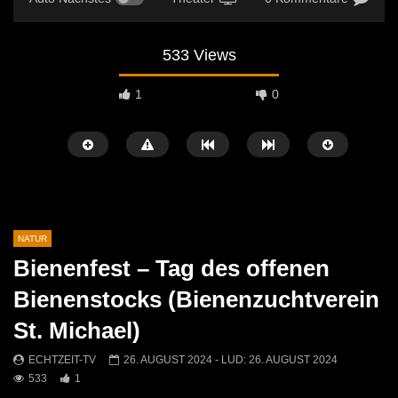
533 Views
1
0
NATUR
Bienenfest – Tag des offenen
Später Ansehen
02:11
02:31
Bienenstocks (Bienenzuchtverein
Rekorde & Sensationelles
Bau und Gartentag bei T
St. Michael)
ECHTZEIT-TV
21. OKTOBER 2025
ECHTZEIT-TV
29. M
412
1
552
0
ECHTZEIT-TV
26. AUGUST 2024
- LUD:
26. AUGUST 2024
533
1