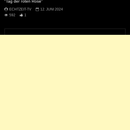
“Tag der roten Rose”
ECHTZEIT-TV
12. JUNI 2024
592
1