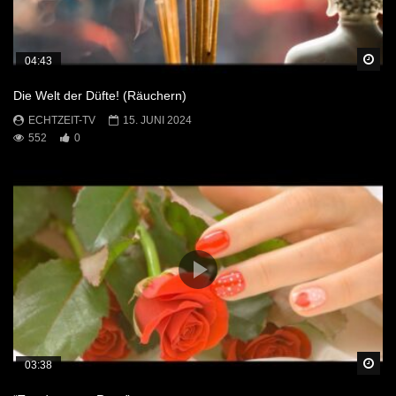
Sp
04:43
Die Welt der Düfte! (Räuchern)
ECHTZEIT-TV
15. JUNI 2024
552
0
Sp
03:38