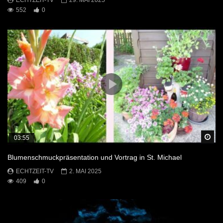
552
0
Sp
03:55
Blumenschmuckpräsentation und Vortrag in St. Michael
ECHTZEIT-TV
2. MAI 2025
409
0