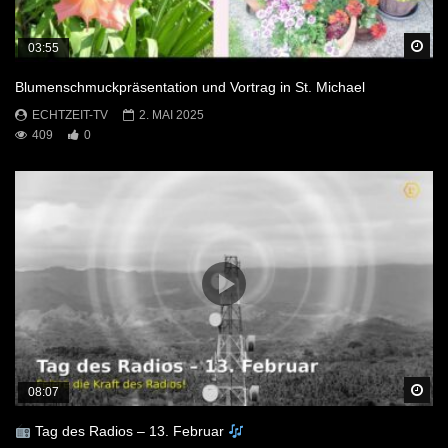
Sp
03:55
Blumenschmuckpräsentation und Vortrag in St. Michael
ECHTZEIT-TV
2. MAI 2025
409
0
Sp
08:07
Tag des Radios – 13. Februar