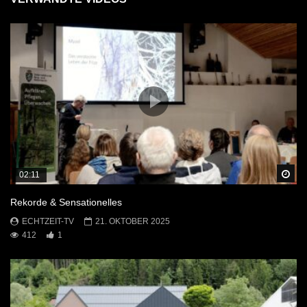
Sp
02:11
Rekorde & Sensationelles
ECHTZEIT-TV
21. OKTOBER 2025
412
1