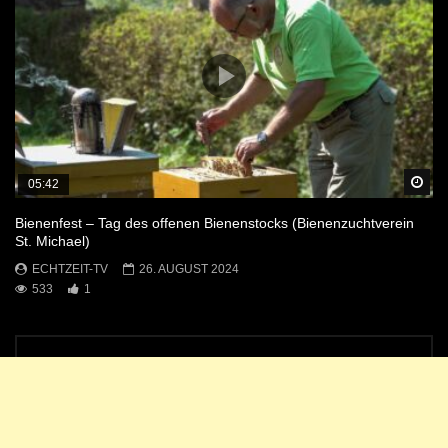
Sp
05:42
Bienenfest – Tag des offenen Bienenstocks (Bienenzuchtverein
St. Michael)
ECHTZEIT-TV
26. AUGUST 2024
533
1