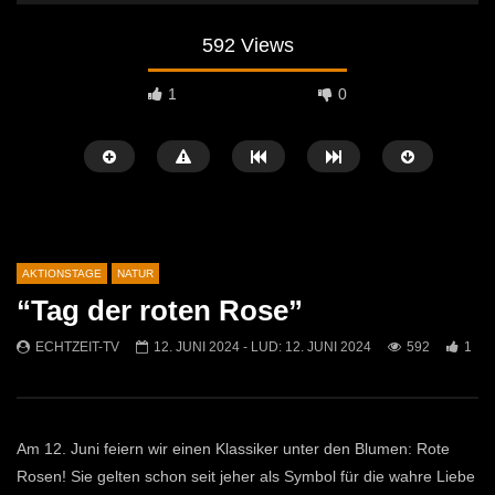
592 Views
1
0
AKTIONSTAGE
NATUR
“Tag der roten Rose”
Später Ansehen
02:11
02:31
ECHTZEIT-TV
12. JUNI 2024
- LUD:
12. JUNI 2024
592
1
Rekorde & Sensationelles
Bau und Gartentag bei T
ECHTZEIT-TV
21. OKTOBER 2025
ECHTZEIT-TV
29. M
412
1
552
0
Am 12. Juni feiern wir einen Klassiker unter den Blumen: Rote
Rosen! Sie gelten schon seit jeher als Symbol für die wahre Liebe