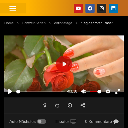
Home
Echtzeit Serien
Aktionstage
“Tag der roten Rose”
PLAY
-03:38
PLAY
MUTE
SETTINGS
ENT
FUL
Auto Nächstes
Theater
0 Kommentare