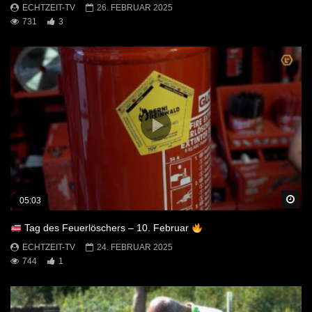
ECHTZEIT-TV
26. FEBRUAR 2025
731
3
Sp
05:03
Tag des Feuerlöschers – 10. Februar
ECHTZEIT-TV
24. FEBRUAR 2025
744
1