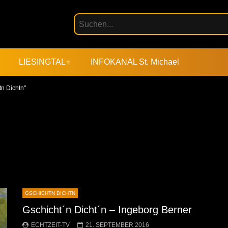
LIESINGTAL+
INFOKANAL St. Michael
tn Dichtn"
GSCHICHTN DICHTN
Gschicht´n Dicht´n – Ingeborg Berner
ECHTZEIT-TV
21. SEPTEMBER 2016