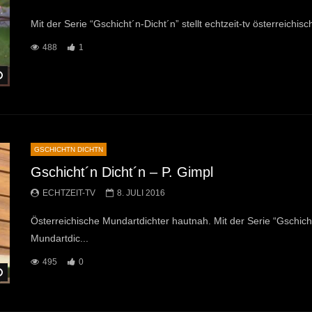
Mit der Serie “Gschicht´n-Dicht´n” stellt echtzeit-tv österreichis
488
1
Später Ansehen
GSCHICHTN DICHTN
Gschicht´n Dicht´n – P. Gimpl
ECHTZEIT-TV
8. JULI 2016
Österreichische Mundartdichter hautnah. Mit der Serie “Gschicht´
Mundartdic...
495
0
Später Ansehen