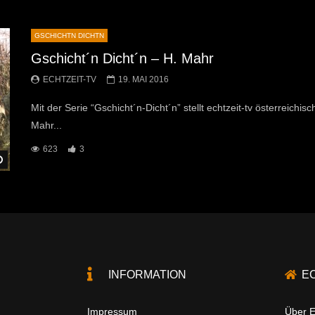
GSCHICHTN DICHTN
Gschicht´n Dicht´n – H. Mahr
ECHTZEIT-TV
19. MAI 2016
Mit der Serie “Gschicht´n-Dicht´n” stellt echtzeit-tv österreichi
Mahr...
623
3
Später Ansehen
INFORMATION
E
Impressum
Über E