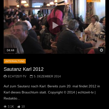
Sp
04:44
UNTERHALTUNG
Sautanz Karl 2012
ECHTZEIT-TV
5. DEZEMBER 2014
Auf zum Sautanz nach Karl. Bereits zum 20. mal findet 2012 in
Karl dieses Brauchtum statt. Copyright © 2014 | echtzeit-tv |
Redaktio...
3.1K
10