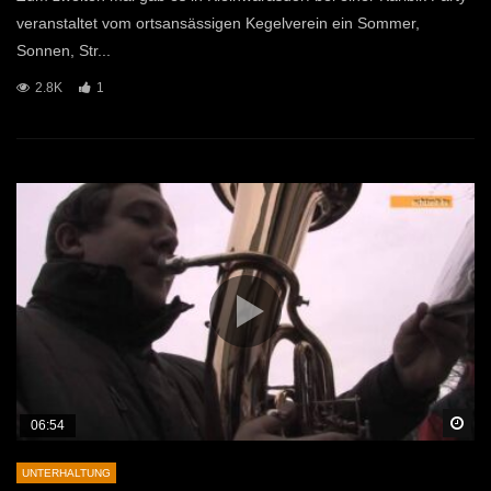
veranstaltet vom ortsansässigen Kegelverein ein Sommer,
Sonnen, Str...
2.8K
1
Sp
06:54
UNTERHALTUNG