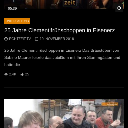
Sp
05:39
UNTERHALTUNG
25 Jahre Clementifrühschoppen in Eisenerz
ECHTZEIT-TV
19. NOVEMBER 2018
25 Jahre Clementifrüschoppen in Eisenerz Das Bräustüberl von
Sabine Maurer feierte das Jubiläum mit Ihren Stammgästen und
hatte die...
2.4K
25