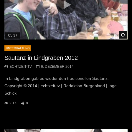
Sp
05:37
UNTERHALTUNG
Sautanz in Lindgraben 2012
ECHTZEIT-TV
6. DEZEMBER 2014
In Lindgraben gab es wieder den traditionellen Sautanz.
Copyright © 2014 | echtzeit-tv | Redaktion Burgenland | Inge
Schick
2.1K
8