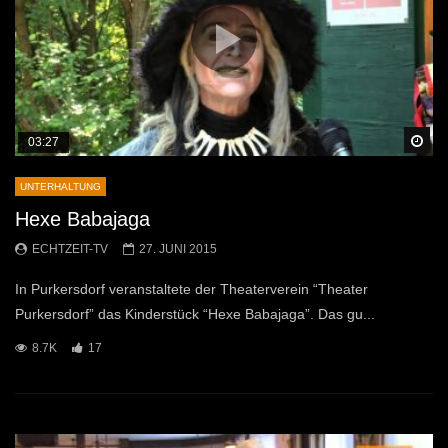
Sp
03:27
UNTERHALTUNG
Hexe Babajaga
ECHTZEIT-TV
27. JUNI 2015
In Purkersdorf veranstaltete der Theaterverein “Theater
Purkersdorf” das Kinderstück “Hexe Babajaga”. Das gu...
8.7K
17