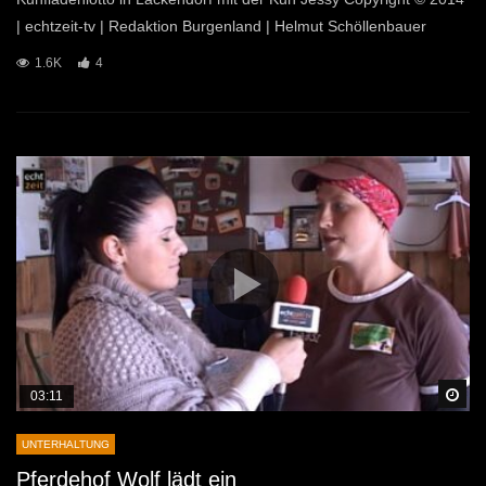
| echtzeit-tv | Redaktion Burgenland | Helmut Schöllenbauer
1.6K
4
Sp
03:11
UNTERHALTUNG
Pferdehof Wolf lädt ein