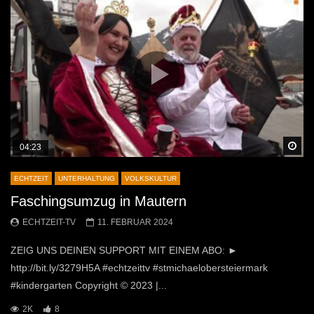
Sp
04:23
ECHTZEIT
UNTERHALTUNG
VOLKSKULTUR
Faschingsumzug in Mautern
ECHTZEIT-TV
11. FEBRUAR 2024
ZEIG UNS DEINEN SUPPORT MIT EINEM ABO: ►
http://bit.ly/3279H5A #echtzeittv #stmichaelobersteiermark
#kindergarten Copyright © 2023 |...
2K
8