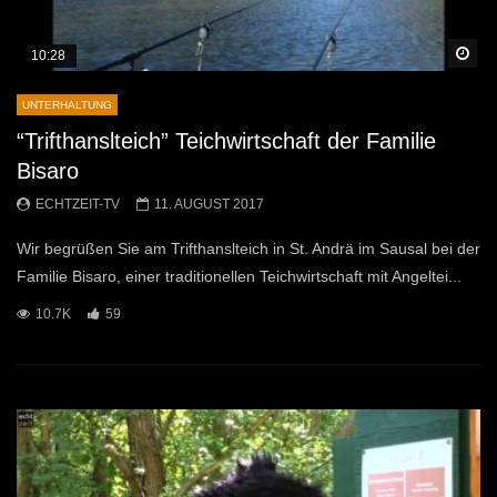
Sp
10:28
UNTERHALTUNG
“Trifthanslteich” Teichwirtschaft der Familie
Bisaro
ECHTZEIT-TV
11. AUGUST 2017
Wir begrüßen Sie am Trifthanslteich in St. Andrä im Sausal bei der
Familie Bisaro, einer traditionellen Teichwirtschaft mit Angeltei...
10.7K
59