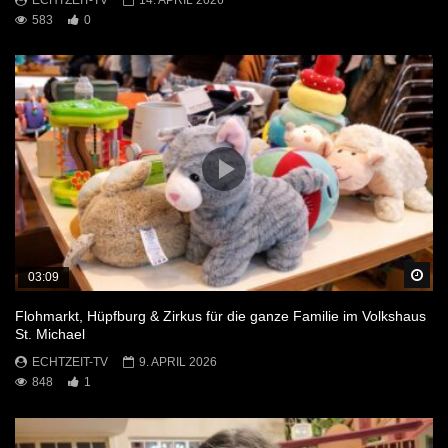
583
0
Sp
03:09
Flohmarkt, Hüpfburg & Zirkus für die ganze Familie im Volkshaus
St. Michael
ECHTZEIT-TV
9. APRIL 2026
848
1