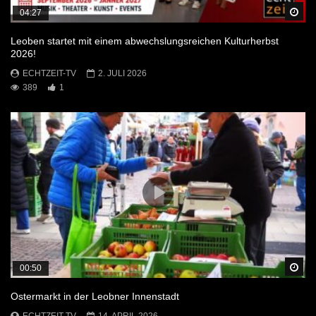
Sp
04:27
Leoben startet mit einem abwechslungsreichen Kulturherbst
2026!
ECHTZEIT-TV
2. JULI 2026
389
1
Sp
00:50
Ostermarkt in der Leobner Innenstadt
ECHTZEIT-TV
14. APRIL 2026