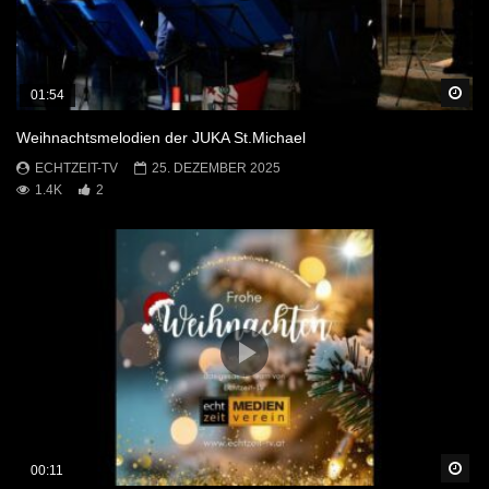
Sp
01:54
Weihnachtsmelodien der JUKA St.Michael
ECHTZEIT-TV
25. DEZEMBER 2025
1.4K
2
Sp
00:11