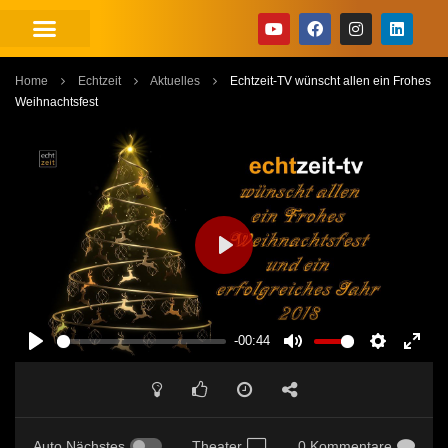
Home
Echtzeit
Aktuelles
Echtzeit-TV wünscht allen ein Frohes
Weihnachtsfest
PLAY
-00:44
PLAY
MUTE
SETTINGS
ENT
FUL
Auto Nächstes
Theater
0 Kommentare