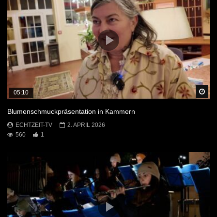
Sp
05:10
Blumenschmuckpräsentation in Kammern
ECHTZEIT-TV
2. APRIL 2026
560
1