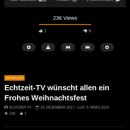
236 Views
1
0
AKTUELLES
Echtzeit-TV wünscht allen ein
Später Ansehen
04:27
00:50
Frohes Weihnachtsfest
Leoben startet mit einem
Ostermarkt in der Leobn
ECHTZEIT-TV
19. DEZEMBER 2017
- LUD:
5. MÄRZ 2023
abwechslungsreichen Kulturherbst
ECHTZEIT-TV
14. A
236
1
2026!
583
0
ECHTZEIT-TV
2. JULI 2026
389
1