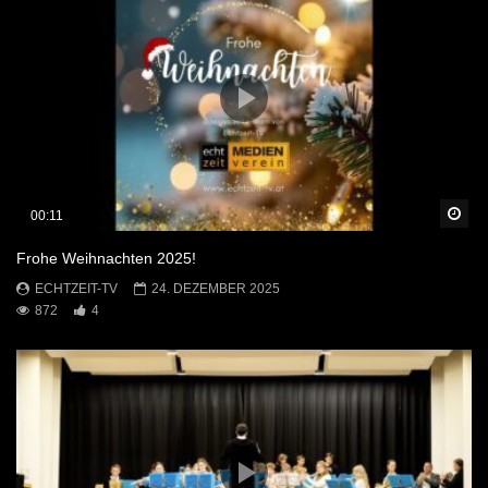
Sp
00:11
Frohe Weihnachten 2025!
ECHTZEIT-TV
24. DEZEMBER 2025
872
4