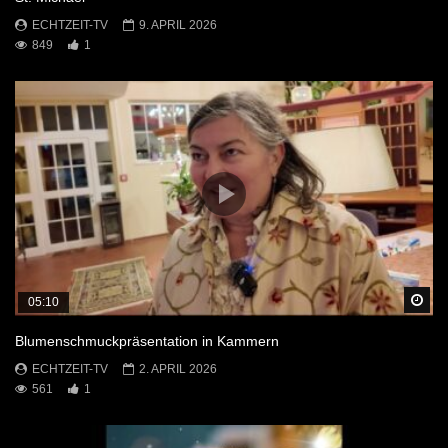
ECHTZEIT-TV
9. APRIL 2026
849
1
Sp
05:10
Blumenschmuckpräsentation in Kammern
ECHTZEIT-TV
2. APRIL 2026
561
1