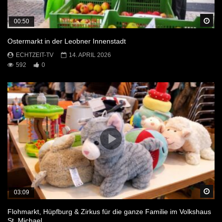
Sp
00:50
Ostermarkt in der Leobner Innenstadt
ECHTZEIT-TV
14. APRIL 2026
592
0
Sp
03:09
Flohmarkt, Hüpfburg & Zirkus für die ganze Familie im Volkshaus
St. Michael