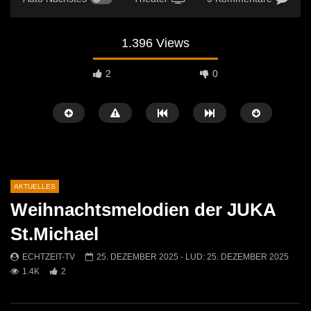
1.396 Views
2
0
AKTUELLES
Weihnachtsmelodien der JUKA
Später Ansehen
04:27
00:50
St.Michael
Leoben startet mit einem
Ostermarkt in der Leobn
ECHTZEIT-TV
25. DEZEMBER 2025
- LUD:
25. DEZEMBER 2025
abwechslungsreichen Kulturherbst
ECHTZEIT-TV
14. A
1.4K
2
2026!
592
0
ECHTZEIT-TV
2. JULI 2026
410
1