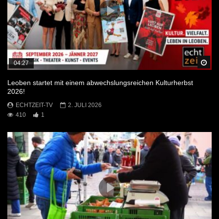
Sp
04:27
Leoben startet mit einem abwechslungsreichen Kulturherbst
2026!
ECHTZEIT-TV
2. JULI 2026
410
1