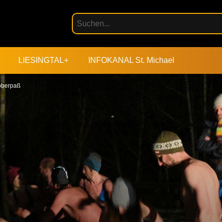
LIESINGTAL+
INFOKANAL St. Michael
oberpaß