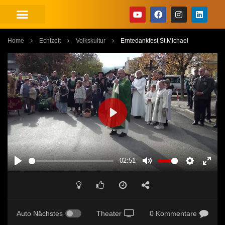
Home
Echtzeit
Volkskultur
Erntedankfest St.Michael
PLAY
-02:51
PLAY
MUTE
SETTINGS
ENT
FUL
Auto Nächstes
Theater
0 Kommentare