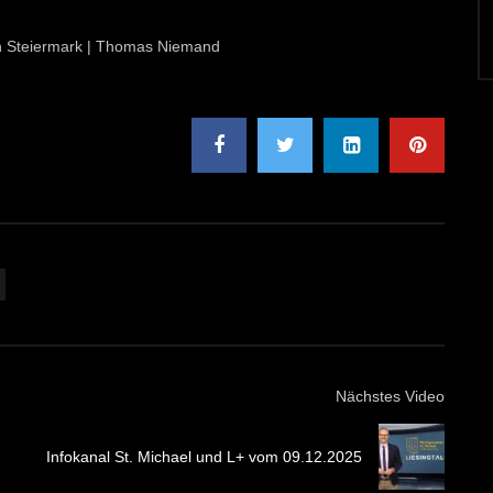
ion Steiermark | Thomas Niemand
Nächstes Video
Infokanal St. Michael und L+ vom 09.12.2025