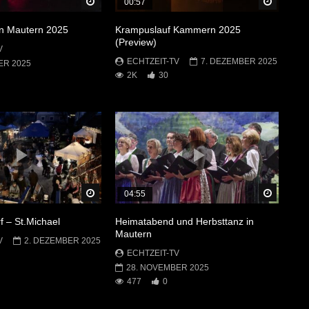
Später Ansehen
Später 
00:57
in Mautern 2025
Krampuslauf Kammern 2025
(Preview)
V
ECHTZEIT-TV
7. DEZEMBER 2025
ER 2025
2K
30
Später Ansehen
Später 
04:55
f – St.Michael
Heimatabend und Herbsttanz in
Mautern
V
2. DEZEMBER 2025
ECHTZEIT-TV
28. NOVEMBER 2025
477
0