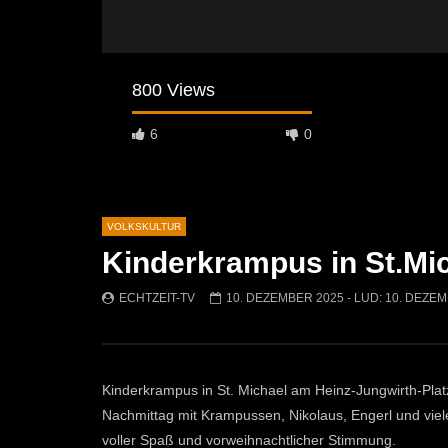
800 Views
6
0
VOLKSKULTUR
Kinderkrampus in St.Mi
Später Ansehen
02:04
07:42
ECHTZEIT-TV
10. DEZEMBER 2025
- LUD:
10. DEZEM
Osterfeuer St. Michael 2026: Tradition
Krampuslau
kehrt auf die Jöchlingerwiese zurück
ECHTZEI
ECHTZEIT-TV
14. APRIL 2026
1.5K
754
1
Kinderkrampus in St. Michael am Heinz-Jungwirth-Plat
Nachmittag mit Krampussen, Nikolaus, Engerl und vielen
voller Spaß und vorweihnachtlicher Stimmung.