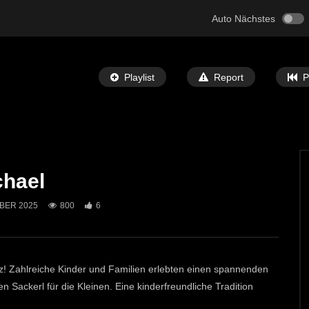
Auto Nächstes
Playlist
Report
P
chael
Später Ansehen
00:57
BER 2025
800
6
f in Mautern 2025
Krampuslauf Kammern 2025 (Preview
T-TV
16. DEZEMBER 2025
ECHTZEIT-TV
7. DEZEMBER 2025
21
2K
30
z! Zahlreiche Kinder und Familien erlebten einen spannenden
 Sackerl für die Kleinen. Eine kinderfreundliche Tradition