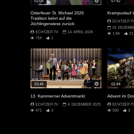
Später Ansehen
02:04
07:42
Osterfeuer St. Michael 2026:
Krampuslauf 
Tradition kehrt auf die
ECHTZEIT-T
Jöchlingerwiese zurück
16. DEZEMB
ECHTZEIT-TV
14. APRIL 2026
1.5K
21
754
1
Später Ansehen
03:46
02:44
13. Kammerner Adventmarkt
Advent im Dor
ECHTZEIT-TV
4. DEZEMBER 2025
ECHTZEIT-T
471
3
500
3