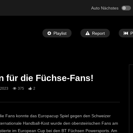
Auto Nächstes
Playlist
Report
P
 für die Füchse-Fans!
Später Ansehen
05:10
 2023
375
2
SC Rapid Kapfenberg vs. SVU
Raiffeisen Sommercamp St.Michael
ECHTZEIT-TV
21. AUGUST 2025
T-TV
1. APRIL 2026
548
1
die Fans konnte das Europacup Spiel gegen den Schweizer
ternationale Handball-Kost wurde den obersteirischen Fans am
stierte im European Cup bei den BT Füchsen Powersports. Am