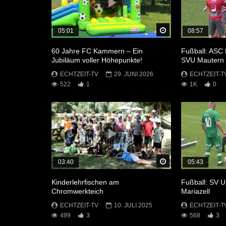
Später Ansehen
05:01
08:57
60 Jahre FC Kammern – Ein
Fußball: ASC 
Jubiläum voller Höhepunkte!
SVU Mautern
ECHTZEIT-TV
29. JUNI 2026
ECHTZEIT-T
522
1
1K
0
Später Ansehen
03:40
05:43
Kinderlehrfischen am
Fußball: SV 
Chromwerkteich
Mariazell
ECHTZEIT-TV
10. JULI 2025
ECHTZEIT-T
499
3
568
3