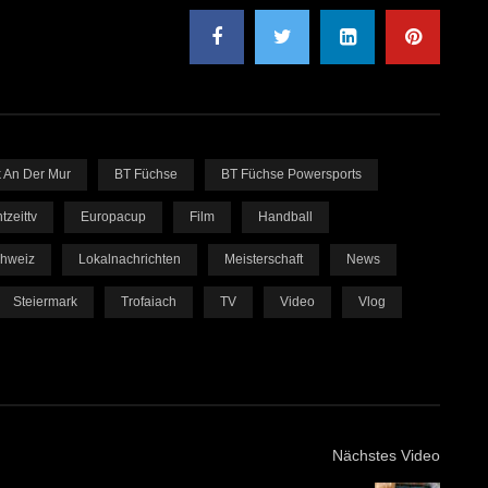
 An Der Mur
BT Füchse
BT Füchse Powersports
tzeittv
Europacup
Film
Handball
chweiz
Lokalnachrichten
Meisterschaft
News
Steiermark
Trofaiach
TV
Video
Vlog
Nächstes Video