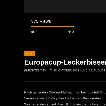
375 Views
2
0
SPORT
Europacup-Leckerbissen
Später Ansehen
05:01
08:57
ECHTZEIT-TV
28. OKTOBER 2021
- LUD:
29. AUGUST
60 Jahre FC Kammern – Ein Jubiläum
Fußball: A
voller Höhepunkte!
Mautern
ECHTZEIT-TV
29. JUNI 2026
ECHTZEI
522
1
1K
0
Nach geltenden Corona-Maßnahmen beim Eintritt für 
Serienmeister LK Zug Handball angepfiffen werden. In
Wochenende serviert: Der LK Zug aus der Schweiz ga