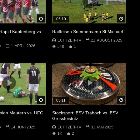
Später Ansehen
Später 
05:10
Rapid Kapfenberg vs.
Raiffeisen Sommercamp St.Michael
ECHTZEIT-TV
21. AUGUST 2025
V
1. APRIL 2026
548
1
Später Ansehen
Später 
05:11
Union Mautern vs. UFC
Stocksport: ESV Traboch vs. ESV
Grossfeistritz
V
14. JUNI 2025
ECHTZEIT-TV
31. MAI 2025
1K
2