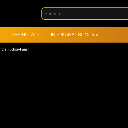
LIESINGTAL+
INFOKANAL St. Michael
r die Füchse-Fans!