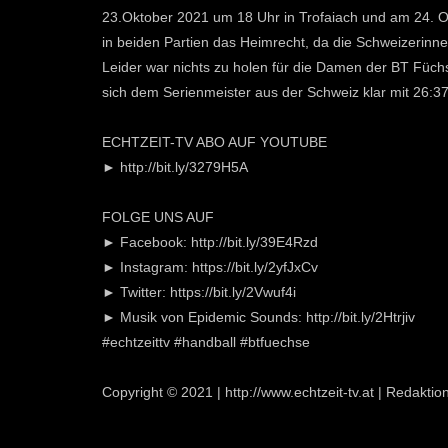
23.Oktober 2021 um 18 Uhr in Trofaiach und am 24. 
in beiden Partien das Heimrecht, da die Schweizerinne
Leider war nichts zu holen für die Damen der BT Füc
sich dem Serienmeister aus der Schweiz klar mit 26:3
ECHTZEIT-TV ABO AUF YOUTUBE
► http://bit.ly/3279H5A
FOLGE UNS AUF
► Facebook: http://bit.ly/39E4Rzd
► Instagram: https://bit.ly/2yfJxCv
► Twitter: https://bit.ly/2Vwuf4i
► Musik von Epidemic Sounds: http://bit.ly/2Htrjiv
#echtzeittv #handball #btfuechse
Copyright © 2021 | http://www.echtzeit-tv.at | Redakt