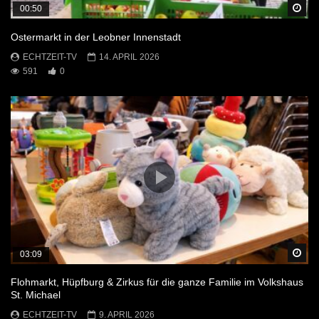
Sp
00:50
Ostermarkt in der Leobner Innenstadt
ECHTZEIT-TV
14. APRIL 2026
591
0
Sp
03:09
Flohmarkt, Hüpfburg & Zirkus für die ganze Familie im Volkshaus
St. Michael
ECHTZEIT-TV
9. APRIL 2026