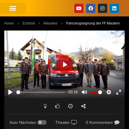
Home
Echtzeit
Aktuelles
Fahrzeugsegnung der FF Mautern
PLAY
-03:16
PLAY
MUTE
SETTINGS
ENT
FUL
Auto Nächstes
Theater
0 Kommentare