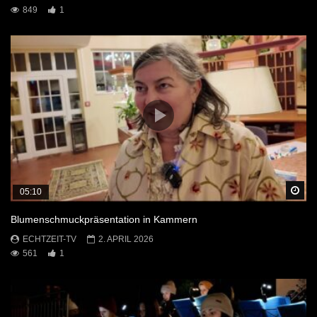
849
1
Sp
05:10
Blumenschmuckpräsentation in Kammern
ECHTZEIT-TV
2. APRIL 2026
561
1