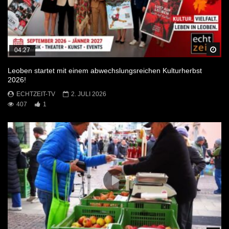
Sp
04:27
Leoben startet mit einem abwechslungsreichen Kulturherbst
2026!
ECHTZEIT-TV
2. JULI 2026
407
1