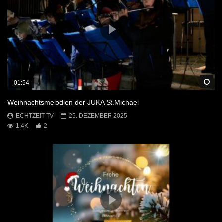
Sp
01:54
Weihnachtsmelodien der JUKA St.Michael
ECHTZEIT-TV
25. DEZEMBER 2025
1.4K
2