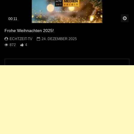
Sp
00:11
Frohe Weihnachten 2025!
ECHTZEIT-TV
24. DEZEMBER 2025
872
4