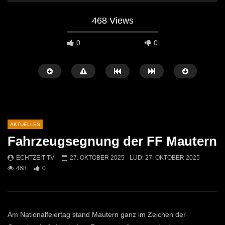
468 Views
0
0
AKTUELLES
Fahrzeugsegnung der FF Mautern
Später Ansehen
04:27
00:50
ECHTZEIT-TV
27. OKTOBER 2025
- LUD:
27. OKTOBER 2025
468
0
Leoben startet mit einem
Ostermarkt in der Leobn
abwechslungsreichen Kulturherbst
ECHTZEIT-TV
14. A
2026!
591
0
ECHTZEIT-TV
2. JULI 2026
407
1
Am Nationalfeiertag stand Mautern ganz im Zeichen der