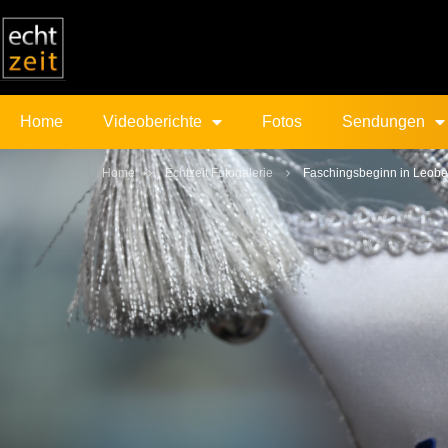
Home
Videoberichte
Fotos
Sendungen
Home
Echtzeit Fotogalerie
Faschingsbeginn in Leob