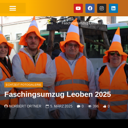
Home
Echtzeit Fotogalerie
Faschingsumzug Leoben 2025
ECHTZEIT FOTOGALERIE
Faschingsumzug Leoben 2025
NORBERT ORTNER
5. MÄRZ 2025
0
396
0