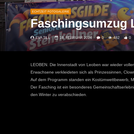
ECHTZEIT FOTOGALERIE
Faschingsumzug 
EVA TILL
18. FEBRUAR 2026
0
482
0
LEOBEN. Die Innenstadt von Leoben war wieder voller
Erwachsene verkleideten sich als Prinzessinnen, Clown
Auf dem Programm standen ein Kostümwettbewerb, Musi
Der Fasching ist ein besonderes Gemeinschaftserleb
den Winter zu verabschieden.