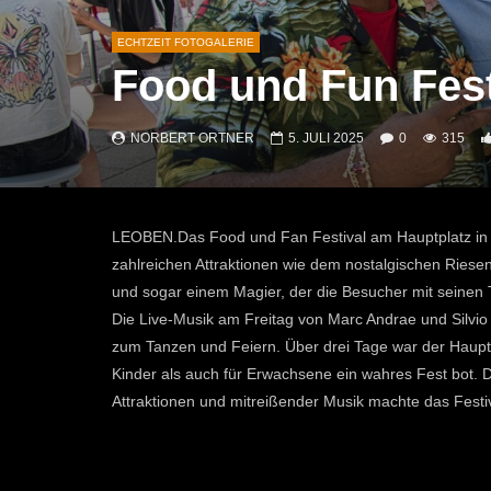
ECHTZEIT FOTOGALERIE
Food und Fun Fes
NORBERT ORTNER
5. JULI 2025
0
315
LEOBEN.Das Food und Fan Festival am Hauptplatz in Le
zahlreichen Attraktionen wie dem nostalgischen Riesen
und sogar einem Magier, der die Besucher mit seinen T
Die Live-Musik am Freitag von Marc Andrae und Silvio 
zum Tanzen und Feiern. Über drei Tage war der Hauptp
Kinder als auch für Erwachsene ein wahres Fest bot.
Attraktionen und mitreißender Musik machte das Festiv