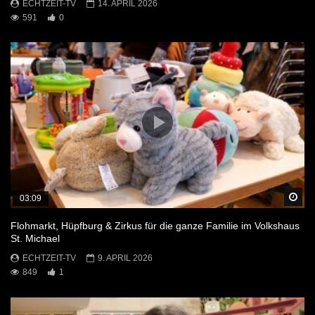
ECHTZEIT-TV
14. APRIL 2026
591
0
Sp
03:09
Flohmarkt, Hüpfburg & Zirkus für die ganze Familie im Volkshaus
St. Michael
ECHTZEIT-TV
9. APRIL 2026
849
1