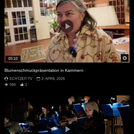
Sp
05:10
Blumenschmuckpräsentation in Kammern
ECHTZEIT-TV
2. APRIL 2026
560
1