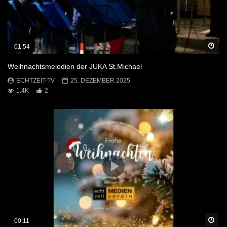
Sp
01:54
Weihnachtsmelodien der JUKA St.Michael
ECHTZEIT-TV
25. DEZEMBER 2025
1.4K
2
Sp
00:11