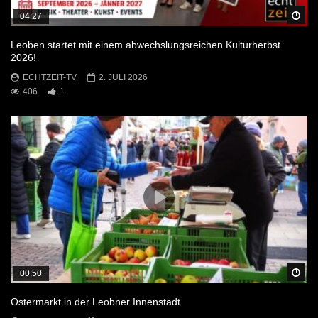
Sp
04:27
Leoben startet mit einem abwechslungsreichen Kulturherbst
2026!
ECHTZEIT-TV
2. JULI 2026
406
1
Sp
00:50
Ostermarkt in der Leobner Innenstadt