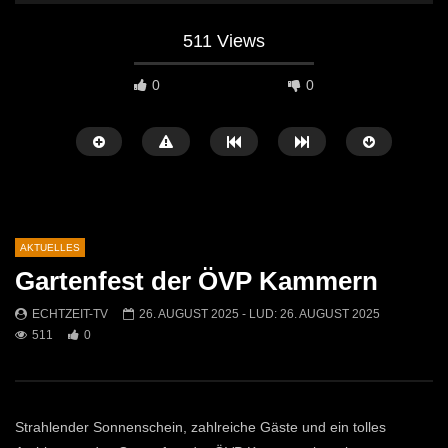
511 Views
0
0
AKTUELLES
Gartenfest der ÖVP Kammern
Später Ansehen
04:27
00:50
ECHTZEIT-TV
26. AUGUST 2025
- LUD:
26. AUGUST 2025
511
0
Leoben startet mit einem
Ostermarkt in der Leobn
abwechslungsreichen Kulturherbst
ECHTZEIT-TV
14. A
2026!
591
0
ECHTZEIT-TV
2. JULI 2026
406
1
Strahlender Sonnenschein, zahlreiche Gäste und ein tolles