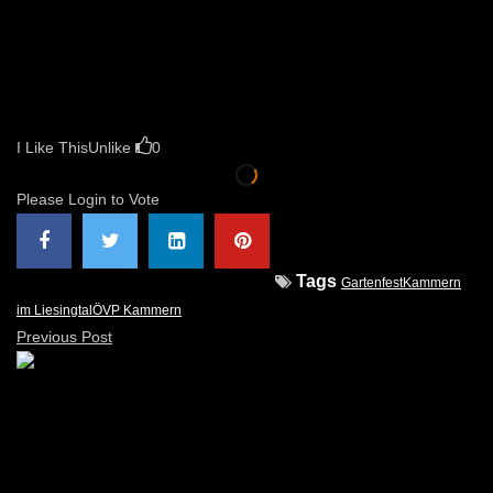
I Like This
Unlike
0
Please Login to Vote
Tags
Gartenfest
Kammern
im Liesingtal
ÖVP Kammern
Previous Post