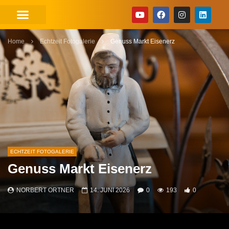
Home
Echtzeit Fotogalerie
Genuss Markt Eisenerz
ECHTZEIT FOTOGALERIE
Genuss Markt Eisenerz
NORBERT ORTNER
14. JUNI 2026
0
193
0