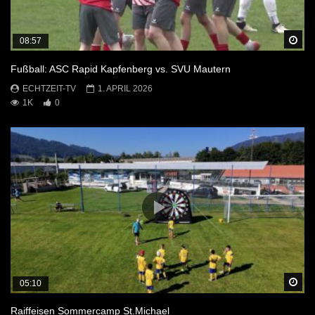
Sp
08:57
Fußball: ASC Rapid Kapfenberg vs. SVU Mautern
ECHTZEIT-TV
1. APRIL 2026
1K
0
Sp
05:10
Raiffeisen Sommercamp St.Michael