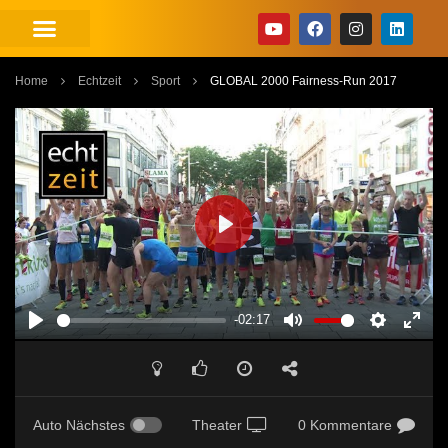
Home
Echtzeit
Sport
GLOBAL 2000 Fairness-Run 2017
PLAY
-02:17
PLAY
MUTE
SETTINGS
ENT
FUL
Auto Nächstes
Theater
0 Kommentare