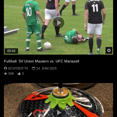
Sp
05:43
Fußball: SV Union Mautern vs. UFC Mariazell
ECHTZEIT-TV
14. JUNI 2025
568
3