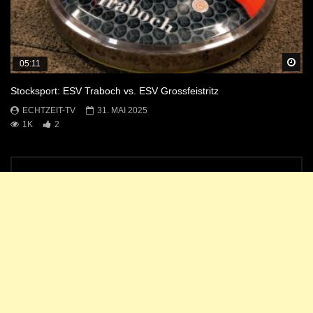
Sp
05:11
Stocksport: ESV Traboch vs. ESV Grossfeistritz
ECHTZEIT-TV
31. MAI 2025
1K
2