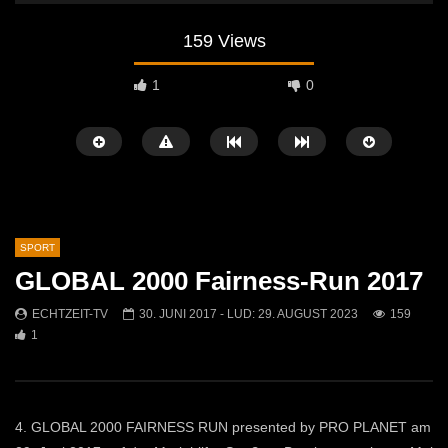
159 Views
1
0
SPORT
GLOBAL 2000 Fairness-Run 2017
Später Ansehen
05:01
08:57
ECHTZEIT-TV
30. JUNI 2017
- LUD:
29. AUGUST 2023
159
1
60 Jahre FC Kammern – Ein Jubiläum
Fußball: ASC Rapid Kap
voller Höhepunkte!
Mautern
ECHTZEIT-TV
29. JUNI 2026
ECHTZEIT-TV
1. AP
526
1
1K
0
4. GLOBAL 2000 FAIRNESS RUN presented by PRO PLANET am