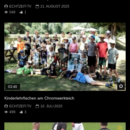
ECHTZEIT-TV
21. AUGUST 2025
548
1
Sp
03:40
Kinderlehrfischen am Chromwerkteich
ECHTZEIT-TV
10. JULI 2025
499
3