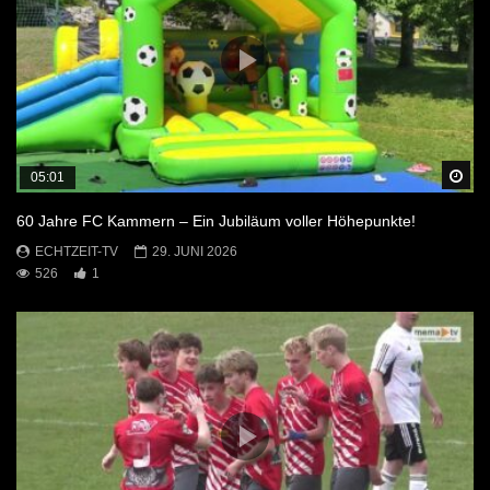
Sp
05:01
60 Jahre FC Kammern – Ein Jubiläum voller Höhepunkte!
ECHTZEIT-TV
29. JUNI 2026
526
1