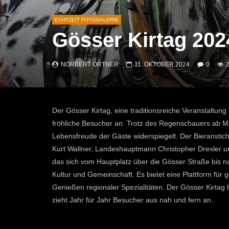
ECHTZEIT FOTOGALERIE
Gösser Kirtag 202
NORBERT ORTNER
11. OKTOBER 2024
0
Der Gösser Kirtag, eine traditionsreiche Veranstaltun
fröhliche Besucher an. Trotz des Regenschauers ab Mi
Lebensfreude der Gäste widerspiegelt. Der Bieranstich
Kurt Wallner, Landeshauptmann Christopher Drexler un
das sich vom Hauptplatz über die Gösser Straße bis nach
Kultur und Gemeinschaft. Es bietet eine Plattform fü
Genießen regionaler Spezialitäten. Der Gösser Kirtag 
zieht Jahr für Jahr Besucher aus nah und fern an.