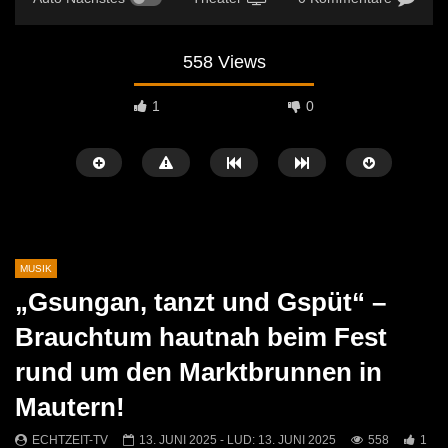
558 Views
1
0
MUSIK
„Gsungan, tanzt und Gspüt“ –
Später Ansehen
01:10
04:29
Brauchtum hautnah beim Fest
Jasmin & Louis – Irgendwie, irgendwo,
Sans Moustache Cover –
rund um den Marktbrunnen in
irgendwann (Nena Cover)
Rose
Mautern!
ECHTZEIT-TV
9. MAI 2026
ECHTZEIT-TV
2. AP
573
0
729
7
ECHTZEIT-TV
13. JUNI 2025
- LUD:
13. JUNI 2025
558
1