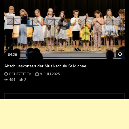
Sp
04:26
Abschlusskonzert der Musikschule St.Michael
ECHTZEIT-TV
9. JULI 2025
494
2