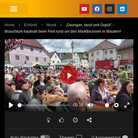
Home
Echtzeit
Musik
„Gsungan, tanzt und Gspüt“ –
Brauchtum hautnah beim Fest rund um den Marktbrunnen in Mautern!
PLAY
-05:16
PLAY
MUTE
SETTINGS
ENT
FUL
Auto Nächstes
Theater
0 Kommentare