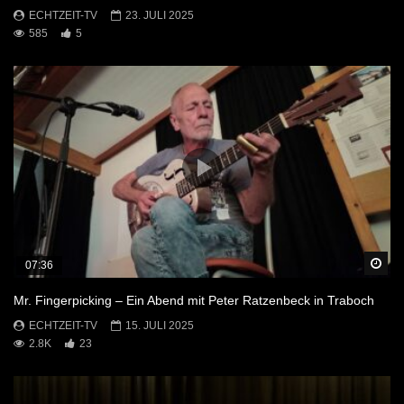
ECHTZEIT-TV
23. JULI 2025
585
5
Sp
07:36
Mr. Fingerpicking – Ein Abend mit Peter Ratzenbeck in Traboch
ECHTZEIT-TV
15. JULI 2025
2.8K
23