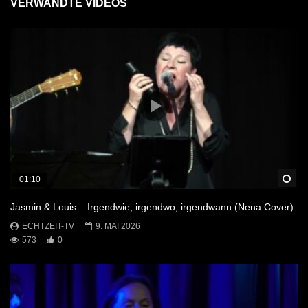
VERWANDTE VIDEOS
Sp
01:10
Jasmin & Louis – Irgendwie, irgendwo, irgendwann (Nena Cover)
ECHTZEIT-TV
9. MAI 2026
573
0