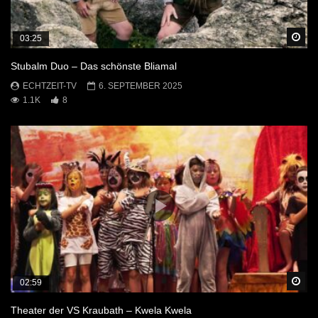
Sp
03:25
Stubalm Duo – Das schönste Bliamal
ECHTZEIT-TV
6. SEPTEMBER 2025
1.1K
8
Sp
02:59
Theater der VS Kraubath – Kwela Kwela