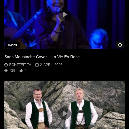
Sp
04:29
Sans Moustache Cover – La Vie En Rose
ECHTZEIT-TV
2. APRIL 2026
729
7