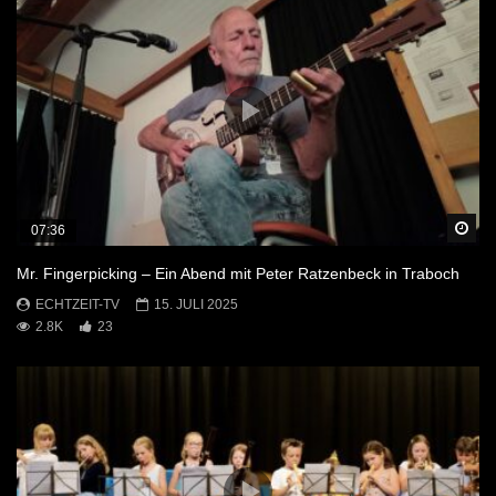
Sp
07:36
Mr. Fingerpicking – Ein Abend mit Peter Ratzenbeck in Traboch
ECHTZEIT-TV
15. JULI 2025
2.8K
23