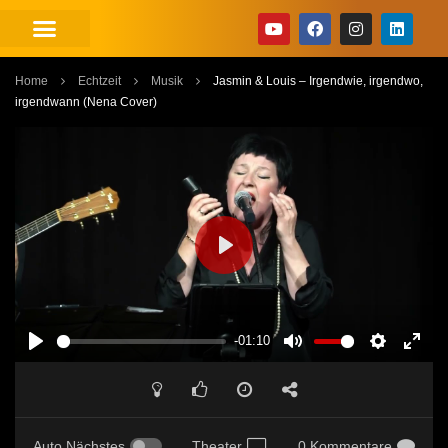
Home
Echtzeit
Musik
Jasmin & Louis – Irgendwie, irgendwo,
irgendwann (Nena Cover)
PLAY
-01:10
PLAY
MUTE
SETTINGS
ENT
FUL
Auto Nächstes
Theater
0 Kommentare