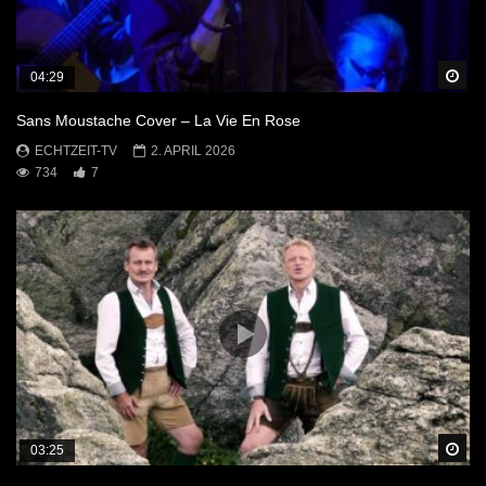
Sp
04:29
Sans Moustache Cover – La Vie En Rose
ECHTZEIT-TV
2. APRIL 2026
734
7
Sp
03:25