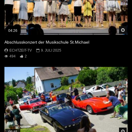
Sp
04:26
Abschlusskonzert der Musikschule St.Michael
ECHTZEIT-TV
9. JULI 2025
494
2
Sp
09:45