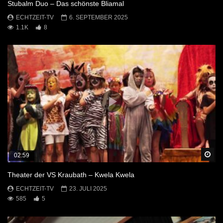
Stubalm Duo – Das schönste Bliamal
ECHTZEIT-TV
6. SEPTEMBER 2025
1.1K
8
Sp
02:59
Theater der VS Kraubath – Kwela Kwela
ECHTZEIT-TV
23. JULI 2025
585
5