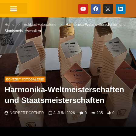
Home
Echtzeit Fotogalerie
Harmonika-Weltmeisterschaften und
Staatsmeisterschaften
ECHTZEIT FOTOGALERIE
Harmonika-Weltmeisterschaften
und Staatsmeisterschaften
NORBERT ORTNER
8. JUNI 2026
0
235
0