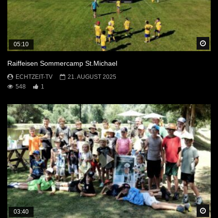
Sp
05:10
Raiffeisen Sommercamp St.Michael
ECHTZEIT-TV
21. AUGUST 2025
548
1
Sp
03:40