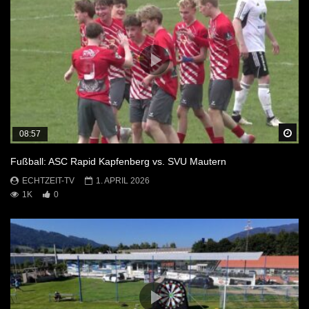
Sp
08:57
Fußball: ASC Rapid Kapfenberg vs. SVU Mautern
ECHTZEIT-TV
1. APRIL 2026
1K
0