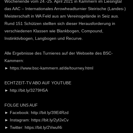
Wochenende vom 24.-25. April 2021 in Kammern im Liesingtal
das AAC – Internationales Arrowheadturnier Steirische (Landes-)
Meisterschaft in WA Feld aus am Vereinsgelände in Seiz aus.
Rund 151 Schützen stellten sich dieser Herausforderung in
verschiedenen Klassen wie Blankbogen, Compound,
Instinktivbogen, Langbogen und Recurve.
Alle Ergebnisse des Turnieres auf der Webseite des BSC-
Kammern:
► https://www.bsc-kammern.at/de/tourney.html
ECHTZEIT-TV ABO AUF YOUTUBE
► http://bit.ly/3279H5A
FOLGE UNS AUF
► Facebook: http://bit.ly/39E4Rzd
► Instagram: https://bit.ly/2yfJxCv
► Twitter: https://bit.ly/2Vwuf4i