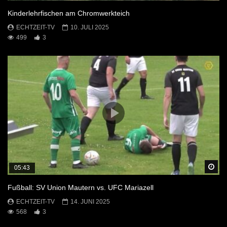
Kinderlehrfischen am Chromwerkteich
ECHTZEIT-TV
10. JULI 2025
499
3
Sp
05:43
Fußball: SV Union Mautern vs. UFC Mariazell
ECHTZEIT-TV
14. JUNI 2025
568
3