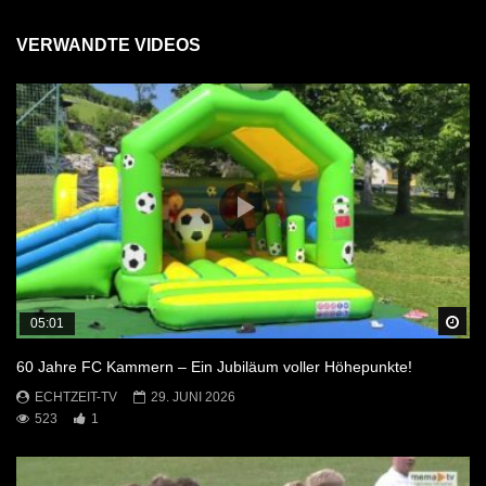
VERWANDTE VIDEOS
Sp
05:01
60 Jahre FC Kammern – Ein Jubiläum voller Höhepunkte!
ECHTZEIT-TV
29. JUNI 2026
523
1