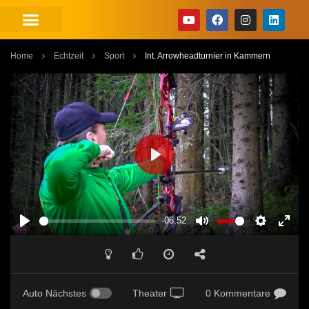
Home
Echtzeit
Sport
Int. Arrowheadturnier in Kammern
PLAY
-06:52
PLAY
MUTE
SETTINGS
ENT
FUL
Auto Nächstes
Theater
0 Kommentare