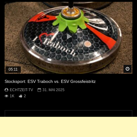
Sp
05:11
Stocksport: ESV Traboch vs. ESV Grossfeistritz
ECHTZEIT-TV
31. MAI 2025
1K
2