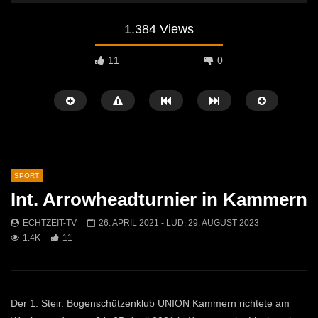
1.384 Views
11
0
SPORT
Int. Arrowheadturnier in Kammern
Später Ansehen
05:01
08:57
ECHTZEIT-TV
26. APRIL 2021
- LUD:
29. AUGUST 2023
1.4K
11
60 Jahre FC Kammern – Ein Jubiläum
Fußball: ASC Rapid Kap
voller Höhepunkte!
Mautern
ECHTZEIT-TV
29. JUNI 2026
ECHTZEIT-TV
1. AP
523
1
1K
0
Der 1. Steir. Bogenschützenklub UNION Kammern richtete am