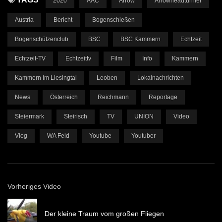
2020
AAC
Arrow
Arrowheadturnier
Austria
Bericht
Bogenschießen
Bogenschützenclub
BSC
BSC Kammern
Echtzeit
Echtzeit-TV
Echtzeittv
Film
Info
Kammern
Kammern Im Liesingtal
Leoben
Lokalnachrichten
News
Österreich
Reichmann
Reportage
Steiermark
Steirisch
TV
UNION
Video
Vlog
WA Feld
Youtube
Youtuber
Vorheriges Video
Der kleine Traum vom großen Fliegen