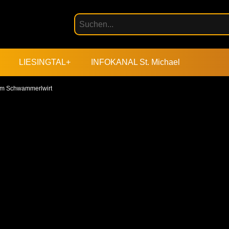
LIESINGTAL+
INFOKANAL St. Michael
om Schwammerlwirt