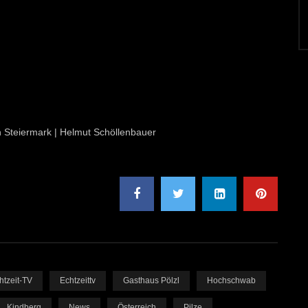
on Steiermark | Helmut Schöllenbauer
htzeit-TV
Echtzeittv
Gasthaus Pölzl
Hochschwab
Kindberg
News
Österreich
Pilze