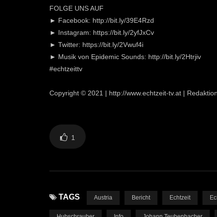
FOLGE UNS AUF
► Facebook: http://bit.ly/39E4Rzd
► Instagram: https://bit.ly/2yfJxCv
► Twitter: https://bit.ly/2Vwuf4i
► Musik von Epidemic Sounds: http://bit.ly/2Htrjiv
#echtzeittv
Copyright © 2021 | http://www.echtzeit-tv.at | Redakti
1
TAGS
Austria
Bericht
Echtzeit
Ec
Hubschrauber
Info
Johann Teubenbacher