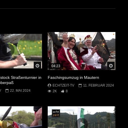
Später Ansehen
Später 
04:23
stock Straßenturnier in
Faschingsumzug in Mautern
oberpaß
ECHTZEIT-TV
11. FEBRUAR 2024
V
22. MAI 2024
2K
8