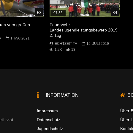
Später Ansehen
Später 
07:35
raum vom großen
Feuerwehr
Landesjugendleistungsbewerb 2019
2. Tag
V
1. MAI 2021
ECHTZEIT-TV
15. JULI 2019
1.2K
13
INFORMATION
E
Impressum
Über E
t-tv.at
Datenschutz
Über 
Jugendschutz
Kontak