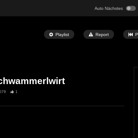
Auto Nächstes
Playlist
Report
P
chwammerlwirt
Später Ansehen
04:23
579
1
altstock Straßenturnier in
Faschingsumzug in Mautern
choberpaß
ECHTZEIT-TV
11. FEBRUAR 2024
T-TV
22. MAI 2024
2K
8