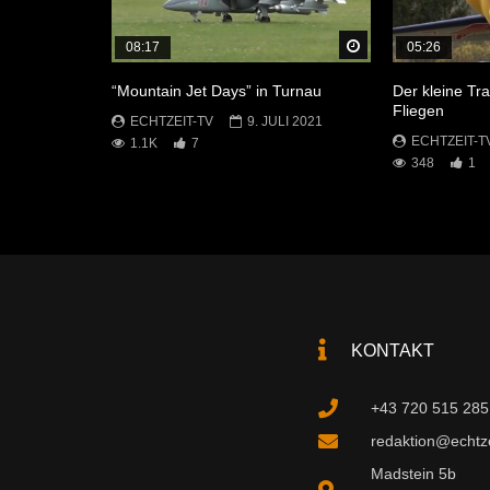
Später Ansehen
08:17
05:26
“Mountain Jet Days” in Turnau
Der kleine T
Fliegen
ECHTZEIT-TV
9. JULI 2021
ECHTZEIT-T
1.1K
7
348
1
KONTAKT
+43 720 515 285
redaktion@echtzei
Madstein 5b