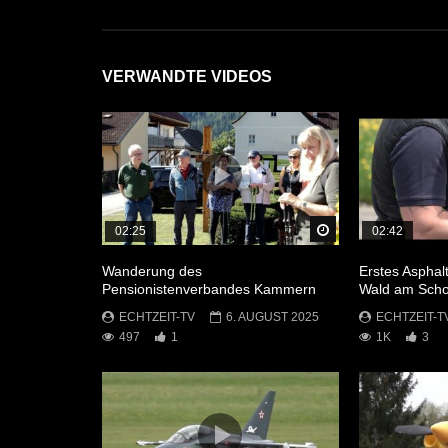
VERWANDTE VIDEOS
Später Ansehen
02:25
02:42
Wanderung des
Erstes Asphalt
Pensionistenverbandes Kammern
Wald am Sch
ECHTZEIT-TV
6. AUGUST 2025
ECHTZEIT-T
497
1
1K
3