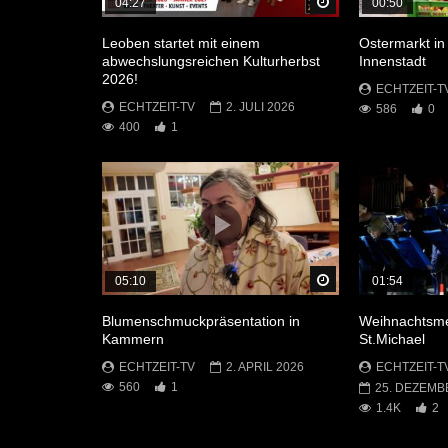
Später Ansehen
04:27
00:50
Leoben startet mit einem
Ostermarkt in
abwechslungsreichen Kulturherbst
Innenstadt
2026!
ECHTZEIT-T
ECHTZEIT-TV
2. JULI 2026
586
0
400
1
Später Ansehen
05:10
01:54
Blumenschmuckpräsentation in
Weihnachtsme
Kammern
St.Michael
ECHTZEIT-TV
2. APRIL 2026
ECHTZEIT-T
560
1
25. DEZEMB
1.4K
2