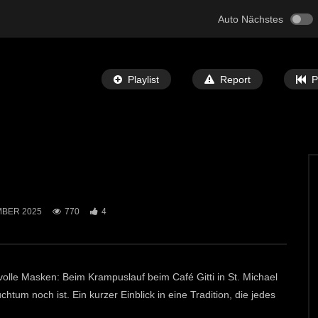
Auto Nächstes
Playlist
Report
P
Später Ansehen
03:09
MBER 2025
770
4
 in der Leobner Innenstadt
Flohmarkt, Hüpfburg & Zirkus für die
ganze Familie im Volkshaus St. Micha
T-TV
14. APRIL 2026
ECHTZEIT-TV
9. APRIL 2026
0
849
1
lle Masken: Beim Krampuslauf beim Café Gitti in St. Michael
tum noch ist. Ein kurzer Einblick in eine Tradition, die jedes