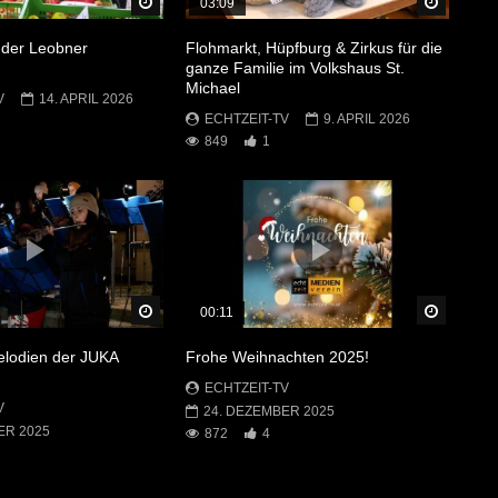
Später Ansehen
Später 
03:09
 der Leobner
Flohmarkt, Hüpfburg & Zirkus für die
ganze Familie im Volkshaus St.
Michael
V
14. APRIL 2026
ECHTZEIT-TV
9. APRIL 2026
849
1
Später Ansehen
Später 
00:11
lodien der JUKA
Frohe Weihnachten 2025!
ECHTZEIT-TV
V
24. DEZEMBER 2025
ER 2025
872
4