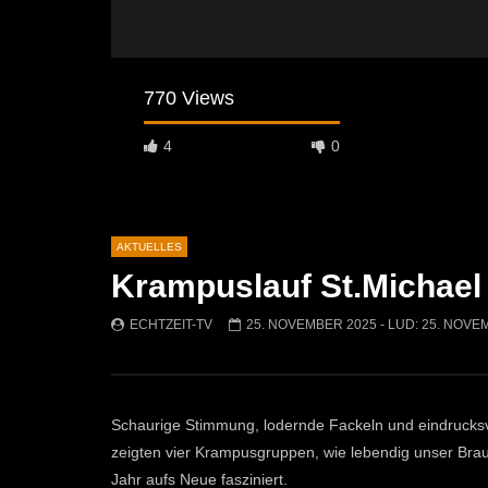
770 Views
4
0
AKTUELLES
Krampuslauf St.Michael
Später Ansehen
04:27
00:50
ECHTZEIT-TV
25. NOVEMBER 2025
- LUD:
25. NOVE
Leoben startet mit einem
Ostermarkt
abwechslungsreichen Kulturherbst
ECHTZEI
2026!
586
ECHTZEIT-TV
2. JULI 2026
Schaurige Stimmung, lodernde Fackeln und eindrucksvo
400
1
zeigten vier Krampusgruppen, wie lebendig unser Brauch
Jahr aufs Neue fasziniert.